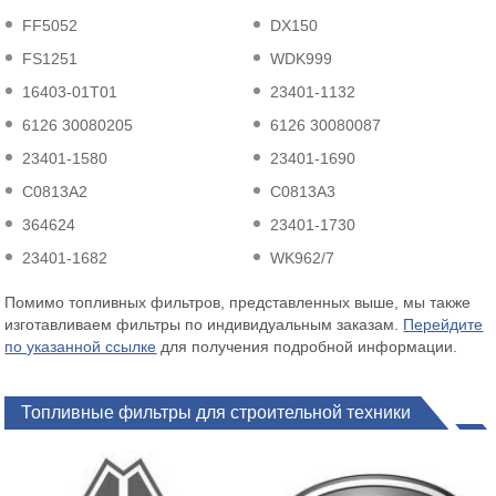
FF5052
DX150
FS1251
WDK999
16403-01T01
23401-1132
6126 30080205
6126 30080087
23401-1580
23401-1690
C0813A2
C0813A3
364624
23401-1730
23401-1682
WK962/7
Помимо топливных фильтров, представленных выше, мы также
изготавливаем фильтры по индивидуальным заказам.
Перейдите
по указанной ссылке
для получения подробной информации.
Топливные фильтры для строительной техники