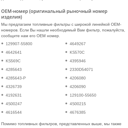
OEM-номер (оригинальный рыночный номер
изделия)
Мы предлагаем топливные фильтры с широкой линейкой OEM-
номеров. Если Вы нашли необходимый Вам фильтр, пожалуйста,
сообщите нам его OEM номер.
129907-55800
4649267
4642641
KS570C
KS569C
4395946
4285643
2330D54071
4285643-P
4206080
4326739
4206090
4192631
129100-55650
4S00247
4S00215
4616544
4676385
Помимо топливных фильтров, представленных выше, мы также