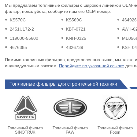
Мы предлагаем топливные фильтры с широкой линейкой OEM-н
фильтр, пожалуйста, сообщите нам его OEM номер.
KS570C
KS569C
464926
2451U172-2
KBP-0721
AWH-0
119000-55600
KNH-0325
ME056
4676385
4326739
KSH-0
Помимо топливных фильтров, представленных выше, мы также 
индивидуальным заказам.
Перейдите по указанной ссылке
для п
Топливные фильтры для строительной техники
Топливный фильтр
Топливный фильтр
Топливный фильтр
SINOTRUK
FAW
Foton