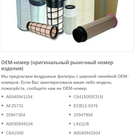
OEM-номер (оригинальный рыночный номер
изделия)
Мы предлагаем воздушные фильтры с широкой линейкой ОЕМ-
номеров. Если Вас заинтересовала какая-либо модель,
пожалуйста, сообщите нам ее ОЕМ-номер.
A0040941104
C641500/E315l
AF25731
ECB12-0376
20947304
10947904
A0030949104
LA111/8
C641500
A0040942504